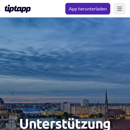
App herunterladen
Open m
Unterstützung