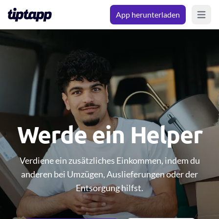
App herunterladen
Open m
Werde ein Helper
Verdiene ein zusätzliches Einkommen, indem du
anderen bei Umzügen, Auslieferungen oder der
Entsorgung hilfst.