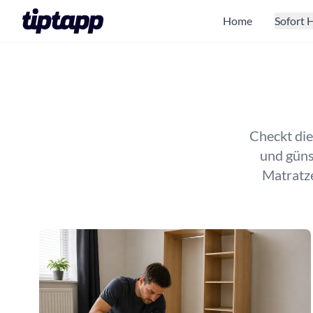
Home
Sofort H
Checkt di
und güns
Matratze