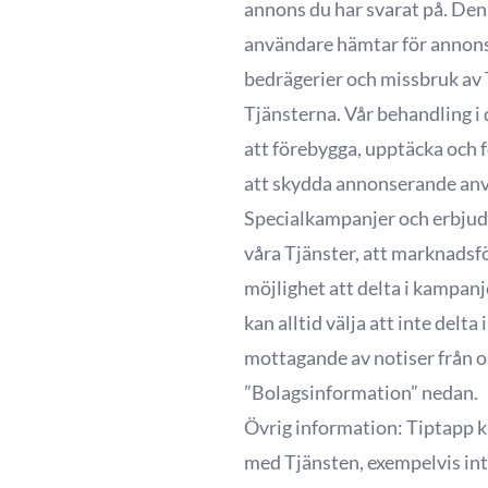
annons du har svarat på. Denn
användare hämtar för annonsö
bedrägerier och missbruk av
Tjänsterna. Vår behandling i 
att förebygga, upptäcka och 
att skydda annonserande an
Specialkampanjer och erbju
våra Tjänster, att marknadsf
möjlighet att delta i kampanj
kan alltid välja att inte delt
mottagande av notiser från o
”Bolagsinformation” nedan.
Övrig information: Tiptapp 
med Tjänsten, exempelvis in