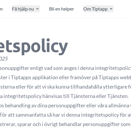
m
Få hjälp nu
Bli en helper
Om Tiptapp
etspolicy
2025
ersonuppgifter enligt vad som anges i denna integritetspolic
ter i Tiptapps applikation eller framöver på Tiptapps webb
sterna eller för att vi ska kunna tillhandahålla ytterligare f
a integritetspolicy hänvisas till Tjänsterna eller Tjänsten.
 behandling av dina personuppgifter eller våra allmänna vil
För att sammanfatta så har vi denna integritetspolicy för a
gistrerar, sparar och i övrigt behandlar personuppgifter s