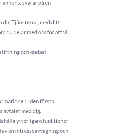
n annons, svarar på en
la dig Tjänsterna, med ditt
m du delar med oss för att vi
;
stiftning och endast
ormationen i den första
a avtalet med dig.
dahålla ytterligare funktioner
öd av en intresseavvägning och