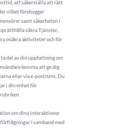
tid, att säkerställa att rätt
er vilket förebygger
nonsörer samt säkerheten i
pprätthålla säkra Tjänster,
a osäkra aktiviteter och för
t ta del av din uppfattning om
 användare komma att ge dig
terna eller via e-post/sms. Du
ar i din enhet för
 rubriken
tion om dina interaktioner
 förfrågningar i samband med