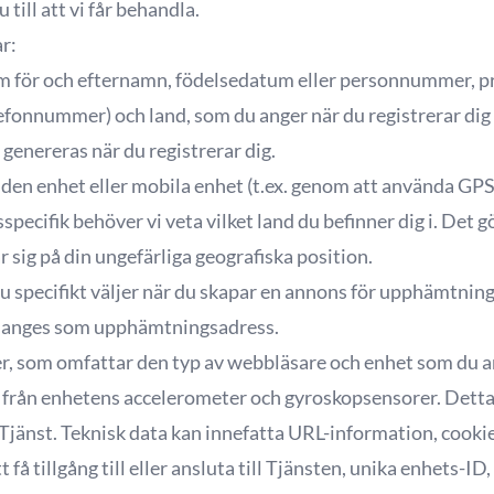
till att vi får behandla.
r:
m för och efternamn, födelsedatum eller personnummer, pr
lefonnummer) och land, som du anger när du registrerar dig
enereras när du registrerar dig.
å den enhet eller mobila enhet (t.ex. genom att använda GP
specifik behöver vi veta vilket land du befinner dig i. Det g
 sig på din ungefärliga geografiska position.
du specifikt väljer när du skapar en annons för upphämtning
a anges som upphämtningsadress.
r, som omfattar den typ av webbläsare och enhet som du a
rån enhetens accelerometer och gyroskopsensorer. Detta m
Tjänst. Teknisk data kan innefatta URL-information, cookie
 få tillgång till eller ansluta till Tjänsten, unika enhets-ID