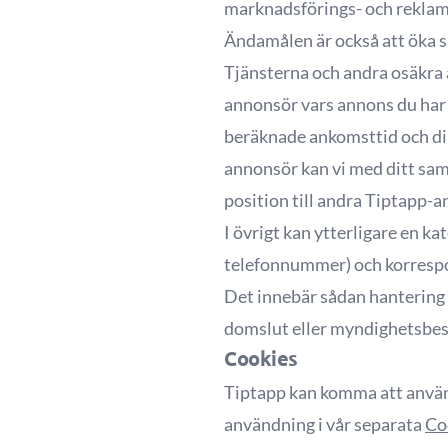
marknadsförings- och reklams
Ändamålen är också att öka s
Tjänsterna och andra osäkra 
annonsör vars annons du har s
beräknade ankomsttid och din
annonsör kan vi med ditt sam
position till andra Tiptapp-
I övrigt kan ytterligare en k
telefonnummer) och korrespon
Det innebär sådan hantering so
domslut eller myndighetsbes
Cookies
Tiptapp kan komma att använd
användning i vår separata
Co