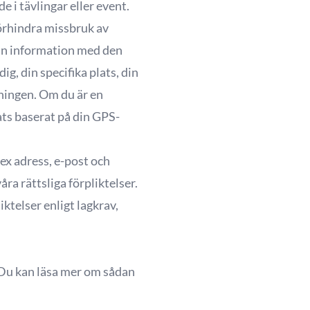
 i tävlingar eller event.
örhindra missbruk av
din information med den
g, din specifika plats, din
ningen. Om du är en
ts baserat på din GPS-
ex adress, e-post och
a rättsliga förpliktelser.
ktelser enligt lagkrav,
 Du kan läsa mer om sådan