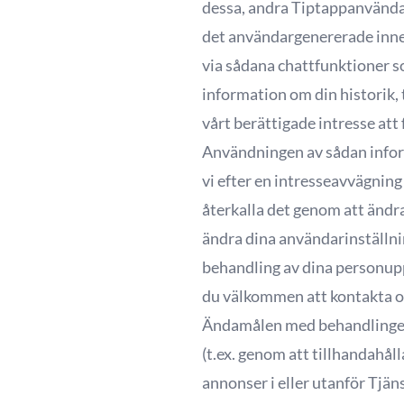
dessa, andra Tiptappanvändar
det användargenererade inneh
via sådana chattfunktioner s
information om din historik, 
vårt berättigade intresse att 
Användningen av sådan informa
vi efter en intresseavvägning
återkalla det genom att ändra
ändra dina användarinställnin
behandling av dina personupp
du välkommen att kontakta o
Ändamålen med behandlingen 
(t.ex. genom att tillhandahål
annonser i eller utanför Tjän