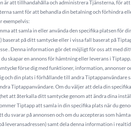
r att tillhandahålla och administrera Tjänsterna, för at
terna samt för att behandla din betalning och förhindra el
r exempelvis:
omma att samla in eller använda den specifika platsen för di
 baserat på ditt samtycke eller i vissa fall baserat på Tip
se . Denna information gör det möjligt för oss att med dit
 du skapar en annons för hämtning eller leverans i Tiptapp
 samtycke förse dig med funktioner, information, annonser 
ig och din plats i förhållande till andra Tiptappanvändare
 andra Tiptappanvändare. Om du väljer att dela din specifi
ghet att återkalla ditt samtycke genom att ändra dina instäl
ommer Tiptapp att samla in din specifika plats när du ge
att du svarar på annonsen och om du accepteras som hämtar
å leveransadressen) samt dela denna information i realti