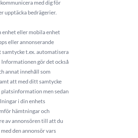
t kommunicera med dig för
ler upptäcka bedrägerier.
n enhet eller mobila enhet
tapps eller annonserande
t samtycke t.ex. automatisera
. Informationen gör det också
och annat innehåll som
 samt att med ditt samtycke
ka platsinformation men sedan
lningar i din enhets
nomför hämtningar och
e av annonsören till att du
d med den annonsör vars