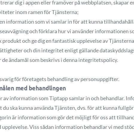
strerar dig i appen eller framöver på webbplatsen, skapar e
iviteter inom ramen för Tjänsterna;
lken information som vi samlar in för att kunna tillhandahål
sseavvägning och förklara hur vi använder informationen so
 produkt och ge dig en fantastisk upplevelse av Tjänsterna
ättigheter och din integritet enligt gällande dataskyddslag
 de ändamål som beskrivs i denna integritetspolicy.
varig för företagets behandling av personuppgifter.
amålen med behandlingen
r av information som Tiptapp samlar in och behandlar. Inf
t du ska kunna använda Tjänsten, dvs. för att kunna fullgör
orin är information som gör det möjligt för oss att tillhan
rad upplevelse. Viss sådan information behandlar vi med st