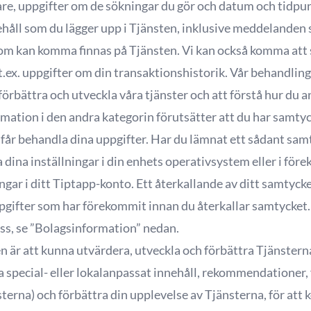
e, uppgifter om de sökningar du gör och datum och tidpunk
åll som du lägger upp i Tjänsten, inklusive meddelanden s
om kan komma finnas på Tjänsten. Vi kan också komma att 
t.ex. uppgifter om din transaktionshistorik. Vår behandling 
förbättra och utveckla våra tjänster och att förstå hur du a
tion i den andra kategorin förutsätter att du har samtyckt
 får behandla dina uppgifter. Har du lämnat ett sådant sam
 dina inställningar i din enhets operativsystem eller i fö
gar i ditt Tiptapp-konto. Ett återkallande av ditt samtyck
gifter som har förekommit innan du återkallar samtycket.
ss, se ”Bolagsinformation” nedan.
är att kunna utvärdera, utveckla och förbättra Tjänster
la special- eller lokalanpassat innehåll, rekommendationer,
sterna) och förbättra din upplevelse av Tjänsterna, för at