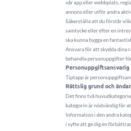
vår app eller webbplats, regi
annons eller utför andra akt
Säkerställa att du förstår vi
samtycke eller efter en intre
ska kunna bygga en fantastisk
Ansvara för att skydda dina r
behandla personuppgifter för
Personuppgiftsansvarig
Tiptapp
är personuppgiftsans
Rättslig grund och änd
Det finns två huvudkategorie
kategorin är nödvändig för at
Information i den andra kateg
i syfte att ge dig en förbätt