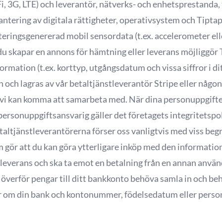
i, 3G, LTE) och leverantör, nätverks- och enhetsprestanda,
ntering av digitala rättigheter, operativsystem och Tipta
teringsgenererad mobil sensordata (t.ex. accelerometer ell
u skapar en annons för hämtning eller leverans möjliggör
nformation (t.ex. korttyp, utgångsdatum och vissa siffror i 
n och lagras av vår betaltjänstleverantör Stripe eller någon
vi kan komma att samarbeta med. När dina personuppgifter 
personuppgiftsansvarig gäller det företagets integritetspo
altjänstleverantörerna förser oss vanligtvis med viss beg
m gör att du kan göra ytterligare inköp med den informatio
leverans och ska ta emot en betalning från en annan använ
överför pengar till ditt bankkonto behöva samla in och beh
er om din bank och kontonummer, födelsedatum eller per