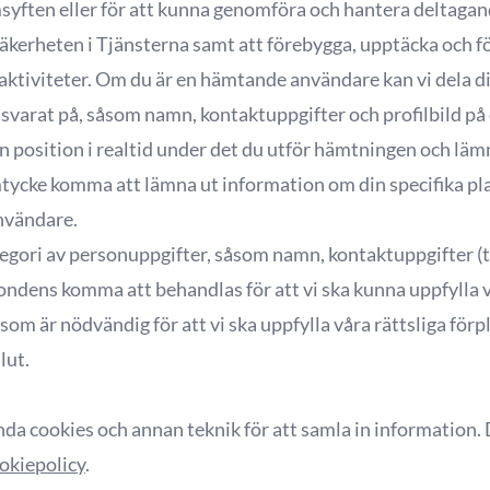
yften eller för att kunna genomföra och hantera deltagande
äkerheten i Tjänsterna samt att förebygga, upptäcka och f
aktiviteter. Om du är en hämtande användare kan vi dela 
varat på, såsom namn, kontaktuppgifter och profilbild på di
 position i realtid under det du utför hämtningen och läm
tycke komma att lämna ut information om din specifika pla
användare.
ategori av personuppgifter, såsom namn, kontaktuppgifter (t
dens komma att behandlas för att vi ska kunna uppfylla vår
m är nödvändig för att vi ska uppfylla våra rättsliga förpli
lut.
a cookies och annan teknik för att samla in information.
okiepolicy
.