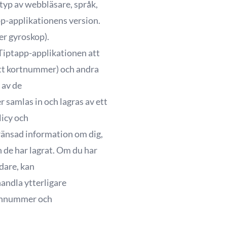
 typ av webbläsare, språk,
pp-applikationens version.
er gyroskop).
 Tiptapp-applikationen att
ditt kortnummer) och andra
 av de
samlas in och lagras av ett
licy och
ränsad information om dig,
n de har lagrat. Om du har
dare, kan
andla ytterligare
sonnummer och