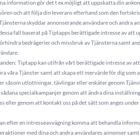
a information gör det t ex möjligt att uppskatta din ankomst
ren och att följa din leverans efterhand som den fortskrid
 Tjänsterna skyddar annonserande användare och andra an
dessa fall baserat på Tiptapps berättigade intresse av att u
förhindra bedrägerier och missbruk av Tjänsterna samt andr
vändare.
danden: Tiptapp
kan utifrån vårt berättigade intresse av at
öra våra Tjänster samt att skapa ett mervärde för dig som
er såsom utlottningar, tävlingar eller enkäter genom Tjäns
a i sådana specialkampanjer genom att ändra dina inställning
ss eller genom att kontakt oss på det sätt som anges under
kan efter en intresseavvägning komma att behandla informa
teraktioner med dina och andra användares annonser samt