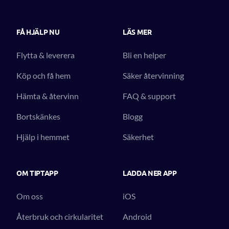
FÅ HJÄLP NU
LÄS MER
Flytta & leverera
Bli en helper
Köp och få hem
Säker återvinning
Hämta & återvinn
FAQ & support
Bortskänkes
Blogg
Hjälp i hemmet
Säkerhet
OM TIPTAPP
LADDA NER APP
Om oss
iOS
Återbruk och cirkularitet
Android