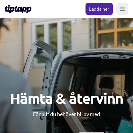
Ladda ner
Open m
Hämta & återvinn
För allt du behöver bli av med