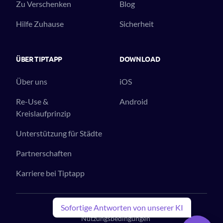
Zu Verschenken
Blog
Hilfe Zuhause
Sicherheit
ÜBER TIPTAPP
DOWNLOAD
Über uns
iOS
Re-Use &
Android
Kreislaufprinzip
Unterstützung für Städte
Partnerschaften
Karriere bei Tiptapp
© 2023 Tiptapp™. All Rights Reserved.
Sofortige Antworten von unserer KI
Nutzungsbedingungen